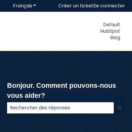
Français
Afficher le sous-menu pour les traductions
Créer un ticket
Se connecter
Default
HubSpot
Blog
Bonjour. Comment pouvons-nous
vous aider?
Il n'y a aucune suggestion car le champ de recherc